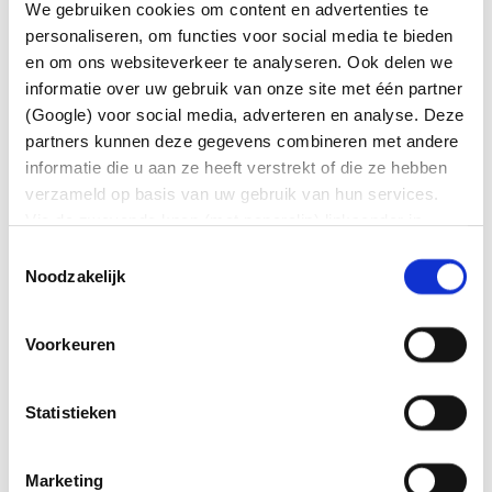
We gebruiken cookies om content en advertenties te
Two-day Masterclass in investing (English)
personaliseren, om functies voor social media te bieden
en om ons websiteverkeer te analyseren. Ook delen we
Pension insight course
informatie over uw gebruik van onze site met één partner
A pension seminar specifically for
(Google) voor social media, adverteren en analyse. Deze
international professionals and expats
partners kunnen deze gegevens combineren met andere
informatie die u aan ze heeft verstrekt of die ze hebben
Online Masterclass in Investing
verzameld op basis van uw gebruik van hun services.
Via de zwevende knop (met paperclip) linksonder in
Meeting autism and sustainable working
beeld kunt u altijd uw voorkeuren wijzigen en/of
Toestemmingsselectie
Online master class in investing (English)
toestemming intrekken.
Noodzakelijk
Quarterly meeting between ASML and the
trade unions
Voorkeuren
Cao road trip Philips Eindhoven
Statistieken
Marketing