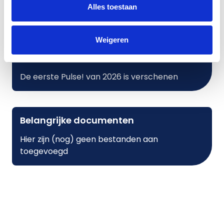
Alles toestaan
ASML: Stemmen over sociaal plan
VCP stakingen sociale zekerheid
Weigeren
ASML: Onderhandelingsresultaat sociaal plan
De eerste Pulse! van 2026 is verschenen
Belangrijke documenten
Hier zijn (nog) geen bestanden aan
toegevoegd