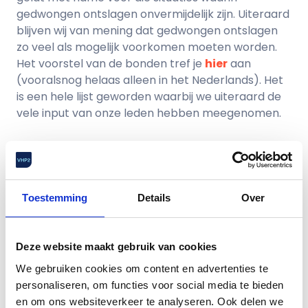
gedwongen ontslagen onvermijdelijk zijn. Uiteraard
blijven wij van mening dat gedwongen ontslagen
zo veel als mogelijk voorkomen moeten worden.
Het voorstel van de bonden tref je
hier
aan
(vooralsnog helaas alleen in het Nederlands). Het
is een hele lijst geworden waarbij we uiteraard de
vele input van onze leden hebben meegenomen.
Enkele van de belangrijkste voorstellen:
Ontslagvergoeding: 2 maandsalarissen per
gewerkt dienstjaar met een minimum van 12
Toestemming
Details
Over
maandsalarissen. Voor medewerkers van 55
jaar en ouder een aanvullende vergoeding
van 6 maandsalarissen
Deze website maakt gebruik van cookies
Het opnemen van een vrijwillige
We gebruiken cookies om content en advertenties te
vertrekregeling/plaatsmakersregeling
personaliseren, om functies voor social media te bieden
Het laten vervallen van een
en om ons websiteverkeer te analyseren. Ook delen we