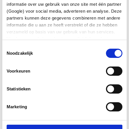
concurrentiebeding/relatiebeding bij einde
informatie over uw gebruik van onze site met één partner
dienstverband
(Google) voor social media, adverteren en analyse. Deze
partners kunnen deze gegevens combineren met andere
Het schadeloos stellen van de werknemer bij
informatie die u aan ze heeft verstrekt of die ze hebben
pensioenschade
verzameld op basis van uw gebruik van hun services.
De mogelijkheid om 2 maal een passende
Via de zwevende knop (met paperclip) linksonder in
functie ongestraft te weigeren
beeld kunt u altijd uw voorkeuren wijzigen en/of
Toestemmingsselectie
toestemming intrekken.
Noodzakelijk
Er is afgesproken dat ASML op 13 april a.s.
inhoudelijk zal reageren.
Voorkeuren
Lees onze andere berichten
Statistieken
Pulse!
Verkort jaarverslag 2025
Marketing
Sociaal plan ASML definitief
Acties