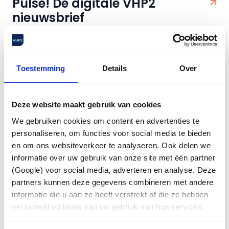
Pulse! De digitale VHP2
nieuwsbrief
Vorige week is de eerste Pulse! van dit jaar
verstuurd. Heb je deze niet ontvangen? Klik hier
om de nieuwsbrief...
Toestemming
Details
Over
Deze website maakt gebruik van cookies
We gebruiken cookies om content en advertenties te
personaliseren, om functies voor social media te bieden
en om ons websiteverkeer te analyseren. Ook delen we
informatie over uw gebruik van onze site met één partner
(Google) voor social media, adverteren en analyse. Deze
partners kunnen deze gegevens combineren met andere
informatie die u aan ze heeft verstrekt of die ze hebben
verzameld op basis van uw gebruik van hun services.
Via de zwevende knop (met paperclip) linksonder in