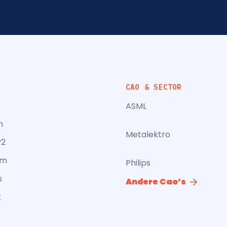
CAO & SECTOR
ASML
n
Metalektro
P2
am
Philips
s
Andere Cao’s
t