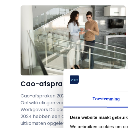
Cao-afspraken 2024
Cao-afspraken 2024: Belangrijke
Toestemming
Ontwikkelingen voor Werknemers en
Werkgevers De cao-onderhandelingen voor
2024 hebben een aantal belangrijke
Deze website maakt gebruik
uitkomsten opgeleverd die van...
We gebruiken cookies om cont