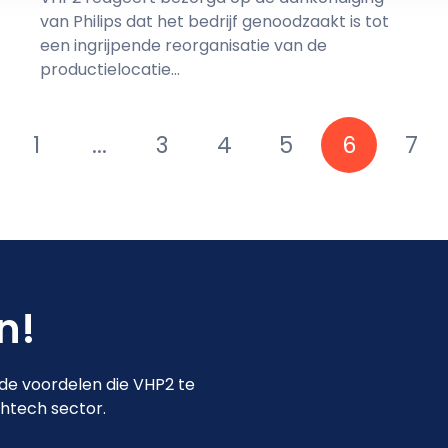
van Philips dat het bedrijf genoodzaakt is tot
een ingrijpende reorganisatie van de
productielocatie...
1
...
3
4
5
6
7
in!
 de voordelen die VHP2 te
ghtech sector.