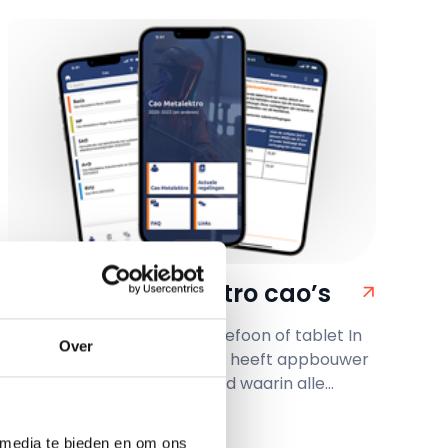
App voor Metalektro cao’s
Alle Metalektro cao’s op telefoon of tablet In
Over
samenwerking met de ROM heeft appbouwer
Yaacomm een app gebouwd waarin alle...
 media te bieden en om ons