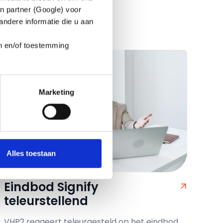
n partner (Google) voor
ndere informatie die u aan
en en/of toestemming
Marketing
Alles toestaan
Eindbod Signify
teleurstellend
VHP2 reageert teleurgesteld op het eindbod