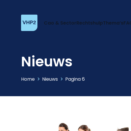
Cao & Sector
Rechtshulp
Thema’s
FA
Nieuws
Home
Nieuws
Pagina 6