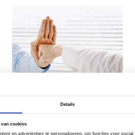
Trainingen tegen
grensoverschrijdend
gedrag
Details
VHP2 steunt trainingen tegen
 van cookies
grensoverschrijdend gedrag
Grensoverschrijdend gedrag blijft een groot
ent en advertenties te personaliseren, om functies voor social