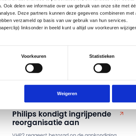
probleem op de werkvloer. Om dit aan te
. Ook delen we informatie over uw gebruik van onze site met éé
pakken,...
 analyse. Deze partners kunnen deze gegevens combineren met a
 hebben verzameld op basis van uw gebruik van hun services.
perclip) linksonder in beeld kunt u altijd uw voorkeuren wijzig
Voorkeuren
Statistieken
Weigeren
Philips kondigt ingrijpende
reorganisatie aan
VHP2 reageert bezorgd op de aankondiging