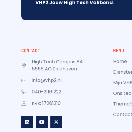
VHP2 Jouw High Tech Vakbond
.
CONTACT
MENU
Home
High Tech Campus 84
5656 AG Eindhoven
Dienste
info@vhp2.nl
Mijn VH
040-2116 222
Ons te
Kvk: 17261210
Thema’
Contac