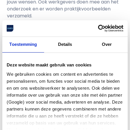
jouw wensen. Ook werkgevers doen mee aan het
onderzoek en er worden praktijkvoorbeelden
verzameld.
Invullen kost maar 10 minuten
De vragenlijst is volledig anoniem, eenvoudig in te
vullen via computer, tablet of smartphone, en
Toestemming
Details
Over
neemt maximaal 10 minuten in beslag.
Doe mee vóór dinsdag 26 augustus 12.00 uur
Deze website maakt gebruik van cookies
Klik hier om de vragenlijst in te vullen
We gebruiken cookies om content en advertenties te
Heb je vragen? Neem dan contact op met de ROM
personaliseren, om functies voor social media te bieden
via
info@romcao.nl
.
en om ons websiteverkeer te analyseren. Ook delen we
informatie over uw gebruik van onze site met één partner
Alvast bedankt voor je deelname!
(Google) voor social media, adverteren en analyse. Deze
Namens de Raad van Overleg in de Metalektro
partners kunnen deze gegevens combineren met andere
(ROM)
informatie die u aan ze heeft verstrekt of die ze hebben
verzameld op basis van uw gebruik van hun services.
Lees onze andere berichten
Via de zwevende knop (met paperclip) linksonder in