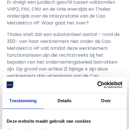
Er dreigt een juridisch geschil tussen vakbonden
VHP2, FNV, CNV en de Unie enerzijds en Thales
anderzijds over de interpretatie van de Cao
Metalektro HP. Waar gaat het over?
Thales stelt dat een substantieel aantal – rond de
300- van haar werknemers niet onder de Cao
Metalektro HP valt omdat deze werknemers
functionarissen zijn die rechtstreeks bij het
bepalen van het ondernemingsbeleid betrokken
zijn. Op grond van artikel 21 bijlage A zijn deze
werknemers dan uitgesloten van de Cao
Metalektro HP. De VHP2 en de andere betrokken
vakbonden stellen dat het niet zo kan zijn dat al
deze medewerkers rechtstreeks bij het bepalen
Toestemming
Details
Over
van ondernemingsbeleid betrokken kunnen zijn en
dat Thales daarmee de HP-Cao ontduikt. Omdat
Thales het standpunt inneemt dat deze categorie
Deze website maakt gebruik van cookies
buiten de Cao valt komen deze werknemers ook