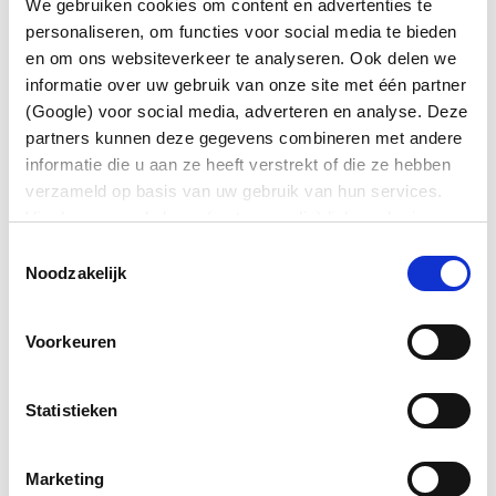
We gebruiken cookies om content en advertenties te
niet in aanmerking voor de cao-verhogingen.
personaliseren, om functies voor social media te bieden
Hoe nu verder?
en om ons websiteverkeer te analyseren. Ook delen we
De gezamenlijke vakbonden hebben hun leden
informatie over uw gebruik van onze site met één partner
gevraagd om informatie aan te leveren waaruit
(Google) voor social media, adverteren en analyse. Deze
blijkt dat zij functies bekleden zonder dat sprake is
partners kunnen deze gegevens combineren met andere
van een rechtstreekse betrokkenheid bij het
informatie die u aan ze heeft verstrekt of die ze hebben
ondernemingsbeleid. Hiermee willen wij Thales
verzameld op basis van uw gebruik van hun services.
overtuigen om terug te komen op haar standpunt.
Via de zwevende knop (met paperclip) linksonder in
Is Thales hiertoe niet bereid dan beraden
beeld kunt u altijd uw voorkeuren wijzigen en/of
Toestemmingsselectie
vakbonden zich op juridische maatregelen.
toestemming intrekken.
Noodzakelijk
Voor vragen of suggesties over deze zaak kan er
contact worden opgenomen met Casper
Voorkeuren
Vaandrager via
casper.vaandrager@vhp2.nl
of via
06-33988354.
Statistieken
Lees onze andere berichten
Marketing