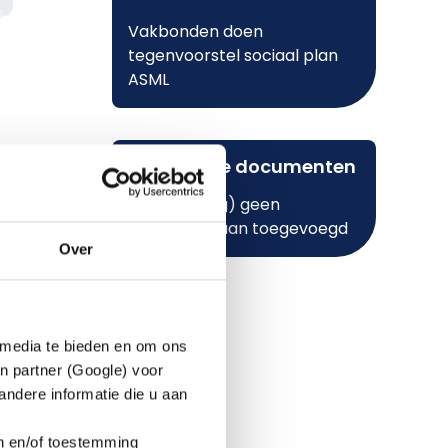
Vakbonden doen
tegenvoorstel sociaal plan
ASML
Belangrijke documenten
Hier zijn (nog) geen
bestanden aan toegevoegd
te
Over
 media te bieden en om ons
d van
n partner (Google) voor
ijn de
ndere informatie die u aan
en dat
en en/of toestemming