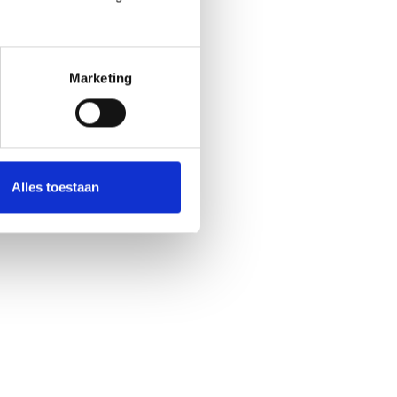
leden
k geen
 tijd
Marketing
Alles toestaan