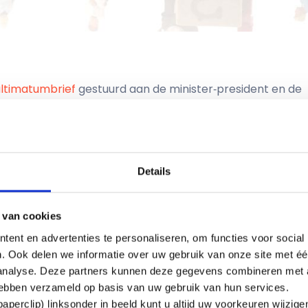
ultimatumbrief
gestuurd aan de minister‑president en de
id van de VCP onderschrijft VHP2 dit ultimatum van harte.
d aan het kabinet:
 de WW en de WIA uit te kleden en het maximum dagloon 
Details
sneld te verhogen.
 van cookies
ent en advertenties te personaliseren, om functies voor social
et kabinet heeft niet, of tenminste niet naar tevredenhei
. Ook delen we informatie over uw gebruik van onze site met éé
r acties ligt daarmee open. Vanuit de VCP, FNV en CNV z
 analyse. Deze partners kunnen deze gegevens combineren met a
eunen we de deze stakingen.
 hebben verzameld op basis van uw gebruik van hun services.
n te staan voor acties. Onze achterban heeft laten wet
perclip) linksonder in beeld kunt u altijd uw voorkeuren wijzig