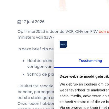
17 juni 2026
Op 11 mei 2026 is door de VCP, CNV en FNV
een 
ministers van SZW en Werk en Participatie. Als l
In deze brief zijn de volgende twee eisen gestel
Haal de plannen in het regeerakkoord om
Toestemming
verlagen van tafel.
Schrap de plannen om de AOW-leeftijd ver
Deze website maakt gebruik
We gebruiken cookies om cont
De uiterste reactie datum lag op 25 mei 2026. H
websiteverkeer te analyseren
bonden, gereageerd op het voorstel. De weg naa
social media, adverteren en
eerste stakingen aangekondigd, vanuit VHP2 st
ze heeft verstrekt of die ze
Onze leden hebben, tot nu toe, aangegeven ope
Via de zwevende knop (met pa