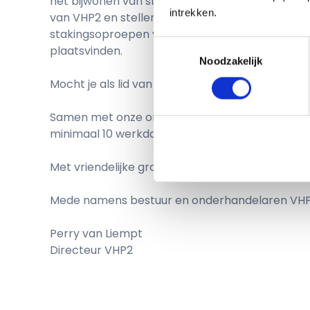
het bijwonen van stakingen nu nog niet aan de 
intrekken.
van VHP2 en stellen als daartoe opgeroepen doo
stakingsoproepen verstuurd, het bijwonen van d
Toestemmingsselectie
plaatsvinden.
Noodzakelijk
Mocht je als lid van VHP2 willen staken stuur d
Samen met onze onderhandelaren en bestuurders
minimaal 10 werkdagen vóór de beoogde stakin
Met vriendelijke groet,
Mede namens bestuur en onderhandelaren VHP
Perry van Liempt
Directeur VHP2