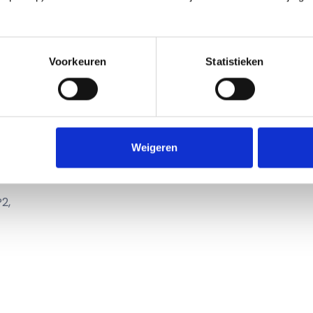
orde is. We blijven hierover communiceren met de kader
r onze leden ons standpunt bij. Er zijn door VHP2 dan oo
e aangekondigde stakingen kan daarom alleen in de eigen
Voorkeuren
Statistieken
an een bericht aan
info@vhp2.nl
 zullen we de mogelijkheden inzichtelijk maken. Meld je
gsdag waaraan je mee zou willen doen.
Weigeren
2,