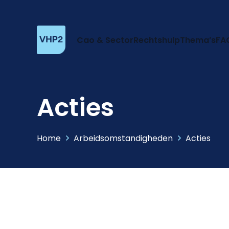
Cao & Sector
Rechtshulp
Thema’s
FA
Acties
Home
Arbeidsomstandigheden
Acties