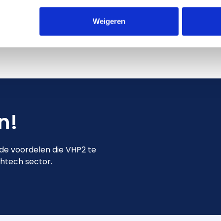
 met Casper Vaandrager via 06-339883534 of via
Weigeren
in!
 de voordelen die VHP2 te
ghtech sector.