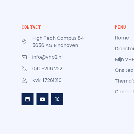
CONTACT
MENU
Home
High Tech Campus 84
5656 AG Eindhoven
Dienste
info@vhp2.nl
Mijn VH
040-2116 222
Ons te
Kvk: 17261210
Thema’
Contac