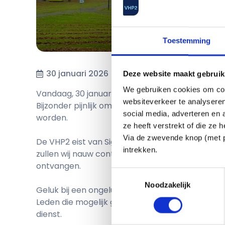
Toestemming
30 januari 2026
Deze website maakt gebruik
We gebruiken cookies om cont
Vandaag, 30 januari, is bij Signify een reorgani
websiteverkeer te analyseren
Bijzonder pijnlijk omdat dit de zoveelste reorg
social media, adverteren en
worden.
ze heeft verstrekt of die ze
Via de zwevende knop (met pa
De VHP2 eist van Signify om op zeer korte termi
intrekken.
zullen wij nauw contact onderhouden met de O
ontvangen.
Toestemmingsselectie
Noodzakelijk
Geluk bij een ongeluk is dat de VHP2 samen met
Leden die mogelijk getroffen worden door de re
dienst.