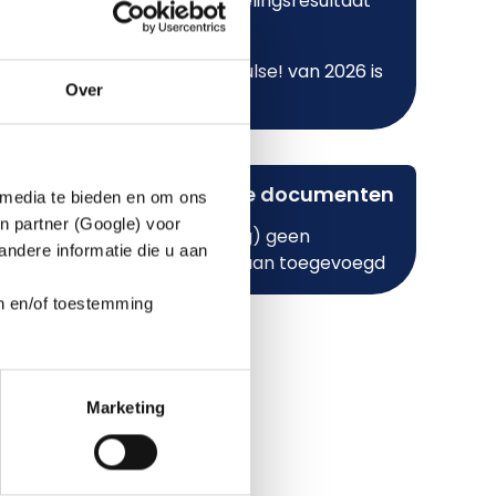
Onderhandelingsresultaat
sociaal plan
De eerste Pulse! van 2026 is
Over
verschenen
Belangrijke documenten
 media te bieden en om ons
ervallen.
n partner (Google) voor
erd
Hier zijn (nog) geen
ndere informatie die u aan
bestanden aan toegevoegd
en en/of toestemming
ast
hebben
Marketing
Signify.
ridische