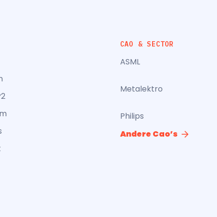
CAO & SECTOR
ASML
n
Metalektro
P2
am
Philips
s
Andere Cao’s
t