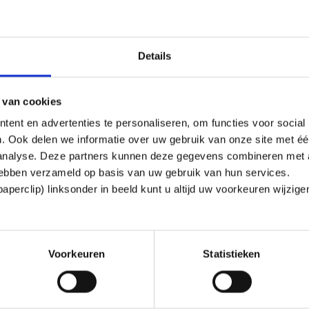
Details
 van cookies
ent en advertenties te personaliseren, om functies voor social
satie aangekondigd waarbij 150 arbeidsplaatsen komen te v
. Ook delen we informatie over uw gebruik van onze site met éé
anisatie is waarmee de werknemers bij Signify geconfronte
 analyse. Deze partners kunnen deze gegevens combineren met a
 hebben verzameld op basis van uw gebruik van hun services.
perclip) linksonder in beeld kunt u altijd uw voorkeuren wijzig
jn tekst en uitleg te geven over de reorganisatie. Daarna
ndernemingsraad die inmiddels een adviesaanvraag zal 
Voorkeuren
Statistieken
 de andere bonden een sociaal plan heeft afgesloten met 
organisatie kunnen uiteraard een beroep doen op onze ju