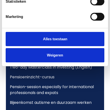
Statistieken
📅
Tuesday 06 October 2026
🕔 5:00 PM – 9:00 PM
Marketing
📍 Online
🗣 Language: English
Registration is open until
15 September
Alles toestaan
2026
via
this link
.
Weigeren
Bekijk deze activiteiten ook
Two-day Masterclass in investing (English)
Pensioeninzicht-cursus
Pension-session especially for international
professionals and expats
Bijeenkomst autisme en duurzaam werken