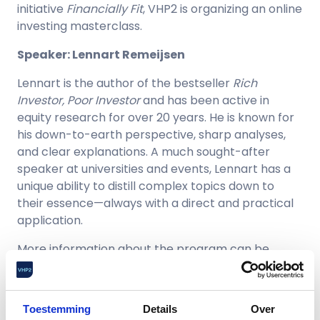
initiative
Financially Fit
, VHP2 is organizing an online
investing masterclass.
Speaker: Lennart Remeijsen
Lennart is the author of the bestseller
Rich
Investor, Poor Investor
and has been active in
equity research for over 20 years. He is known for
his down-to-earth perspective, sharp analyses,
and clear explanations. A much sought-after
speaker at universities and events, Lennart has a
unique ability to distill complex topics down to
their essence—always with a direct and practical
application.
More information about the program can be
found at:
www.lennartremeijsen.nl
During this inspiring evening session filled with
Toestemming
Details
Over
practical lessons from the world’s best investors,