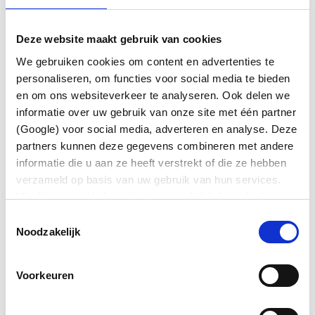
Lennart shares his clear and immediately
applicable knowledge. The training is suitable for
Deze website maakt gebruik van cookies
both beginners and experienced investors; no
prior knowledge is required.
We gebruiken cookies om content en advertenties te
personaliseren, om functies voor social media te bieden
What you’ll gain from the masterclass:
en om ons websiteverkeer te analyseren. Ook delen we
informatie over uw gebruik van onze site met één partner
You can identify high-quality companies with
(Google) voor social media, adverteren en analyse. Deze
sustainable business models;
partners kunnen deze gegevens combineren met andere
You understand what a stock is
really
worth
informatie die u aan ze heeft verstrekt of die ze hebben
and when it makes sense to invest;
verzameld op basis van uw gebruik van hun services.
You master the art of (not) selling;
Via de zwevende knop (met paperclip) linksonder in
beeld kunt u altijd uw voorkeuren wijzigen en/of
You make better decisions by translating
Toestemmingsselectie
toestemming intrekken.
knowledge into behavior;
Noodzakelijk
You build a portfolio with a strong focus on
avoiding losses.
Voorkeuren
Practical information