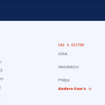
CAO & SECTOR
ASML
n
Metalektro
P2
am
Philips
s
Andere Cao’s
t