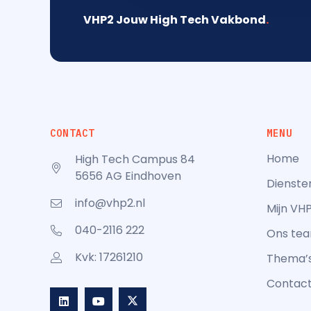
VHP2 Jouw High Tech Vakbond
.
CONTACT
MENU
Home
High Tech Campus 84
5656 AG Eindhoven
Dienste
info@vhp2.nl
Mijn VH
040-2116 222
Ons te
Kvk: 17261210
Thema’
Contac