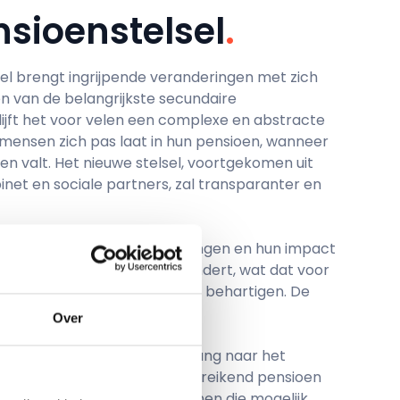
sioenstelsel
.
el brengt ingrijpende veranderingen met zich
 van de belangrijkste secundaire
lijft het voor velen een complexe en abstracte
mensen zich pas laat in hun pensioen, wanneer
en valt. Het nieuwe stelsel, voortgekomen uit
net en sociale partners, zal transparanter en
icht in de komende veranderingen en hun impact
t. We leggen uit wat er verandert, wat dat voor
zich inzet om uw belangen te behartigen. De
reen, jong en oud.
Over
rlijke en evenwichtige overgang naar het
We zetten ons in voor een toereikend pensioen
speciale aandacht voor degenen die mogelijk