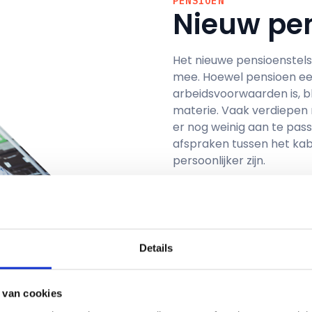
PENSIOEN
Nieuw pen
Het nieuwe pensioenstels
mee. Hoewel pensioen een
arbeidsvoorwaarden is, b
materie. Vaak verdiepen 
er nog weinig aan te pass
afspraken tussen het kabi
persoonlijker zijn.
Deze
brochure
biedt inz
op uw financiële toekoms
u betekent, en hoe VHP2 
veranderingen raken iede
Details
VHP2 streeft naar een ee
nieuwe pensioenstelsel. 
 van cookies
voor al onze leden, met 