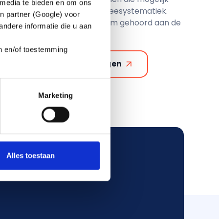
 media te bieden en om ons
de afschaffing van de doorsneesystematiek.
n partner (Google) voor
en betrokkenheid wordt uw stem gehoord aan de
ndere informatie die u aan
en en/of toestemming
Bekijk de veelgestelde vragen
Marketing
Alles toestaan