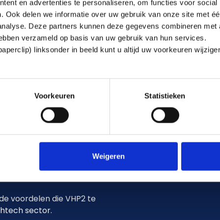
ent en advertenties te personaliseren, om functies voor social
nadeel ondervinden van 
. Ook delen we informatie over uw gebruik van onze site met éé
Dankzij onze expertise 
 analyse. Deze partners kunnen deze gegevens combineren met a
onderhandelingstafel.
 hebben verzameld op basis van uw gebruik van hun services.
perclip) linksonder in beeld kunt u altijd uw voorkeuren wijzig
Download
Voorkeuren
Statistieken
Weigeren
in!
 de voordelen die VHP2 te
ghtech sector.